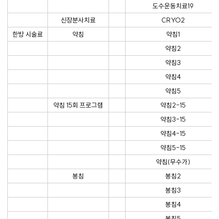
도수운동치료19
신장분사치료
CRYO2
한방 시술료
약침
약침1
약침2
약침3
약침4
약침5
약침 15회 프로그램
약침2-15
약침3-15
약침4-15
약침5-15
약침(무수가)
봉침
봉침2
봉침3
봉침4
봉침5