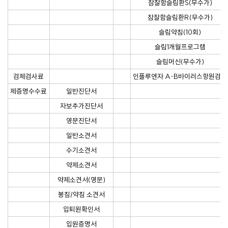
참잘함슬림환S(무수가)
참잘함슬림환R(무수가)
슬림약침(10회)
슬림1개월프로그램
슬림머신(무수가)
검체검사료
인플루엔자 A·B바이러스항원검사
제증명수수료
일반진단서
자보추가진단서
영문진단서
일반소견서
수기소견서
약제소견서
약제소견서(영문)
봉침/약침 소견서
입퇴원확인서
입원증명서