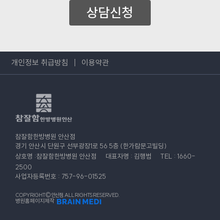
상담신청
개인정보 취급방침
이용약관
참잘함한방병원 안산점
경기 안산시 단원구 선부광장1로 56 5층 (한가람문고빌딩)
상호명 :참잘함한방병원 안산점
대표자명 : 김행범
TEL : 1660-
2500
사업자등록번호 : 757-96-01525
COPYRIGHT© 안산점. ALL RIGHTS RESERVED.
병원홈페이지제작