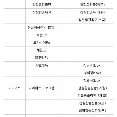
참잘함강골단
참잘함강골단(포)
참잘함경옥고
참잘함경옥고(환)
참잘함경옥고(스틱)
참잘함공진단(10알)
복합Ex
크라시에Ex
새롬Ex
쯔무라Ex
발효해독
청일수(box)
청이장box)
청오식(box)
다이어트
다이어트 프로그램
참잘함슬림환(1개월)
참잘함슬림환(3개월)
참잘함슬림환S(포)
참잘함슬림환R(포)